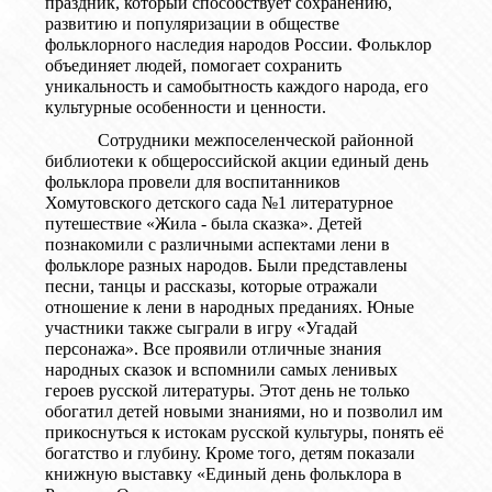
праздник, который способствует сохранению,
развитию и популяризации в обществе
фольклорного наследия народов России. Фольклор
объединяет людей, помогает сохранить
уникальность и самобытность каждого народа, его
культурные особенности и ценности.
Сотрудники межпоселенческой районной
библиотеки к общероссийской акции единый день
фольклора провели для воспитанников
Хомутовского детского сада №1 литературное
путешествие «Жила - была сказка». Детей
познакомили с различными аспектами лени в
фольклоре разных народов. Были представлены
песни, танцы и рассказы, которые отражали
отношение к лени в народных преданиях. Юные
участники также сыграли в игру «Угадай
персонажа». Все проявили отличные знания
народных сказок и вспомнили самых ленивых
героев русской литературы. Этот день не только
обогатил детей новыми знаниями, но и позволил им
прикоснуться к истокам русской культуры, понять её
богатство и глубину.
Кроме того, детям показали
книжную выставку «Единый день фольклора в