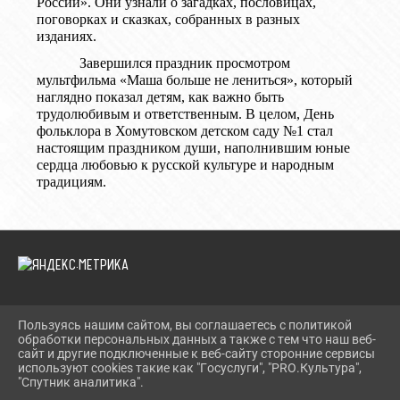
России». Они узнали о загадках, пословицах,
поговорках и сказках, собранных в разных
изданиях.
Завершился праздник просмотром
мультфильма «Маша больше не лениться», который
наглядно показал детям, как важно быть
трудолюбивым и ответственным. В целом, День
фольклора в Хомутовском детском саду №1 стал
настоящим праздником души, наполнившим юные
сердца любовью к русской культуре и народным
традициям.
Пользуясь нашим сайтом, вы соглашаетесь с политикой
обработки персональных данных а также с тем что наш веб-
2026 Г. BIBLIOTEKA-IRKRAION.RU
сайт и другие подключенные к веб-сайту сторонние сервисы
ВХОД
используют cookies такие как "Госуслуги", "PRO.Культура",
КАРТА САЙТА
"Спутник аналитика".
^
ПОЛИТИКА ОБРАБОТКИ ПЕРСОНАЛЬНЫХ ДАННЫХ