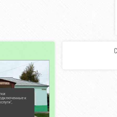
тки
 подключенные к
слуги",