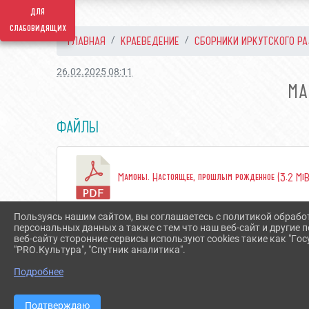
для
слабовидящих
ГЛАВНАЯ
КРАЕВЕДЕНИЕ
СБОРНИКИ ИРКУТСКОГО РА.
26.02.2025 08:11
МА
ФАЙЛЫ
Мамоны. Настоящее, прошлым рожденное (3.2 MiB
Пользуясь нашим сайтом, вы соглашаетесь с политикой обрабо
персональных данных а также с тем что наш веб-сайт и другие
веб-сайту сторонние сервисы используют cookies такие как "Госу
"PRO.Культура", "Спутник аналитика".
Подробнее
Подтверждаю