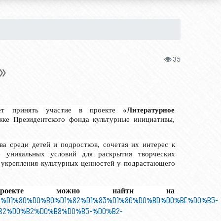
35
С»
ает принять участие в проекте
«Литературное
жке Президентского фонда культурные инициативы,
ва среди детей и подростков, сочетая их
интерес к
е уникальных условий для раскрытия творческих
 укрепления культурных ценностей у подрастающего
проекте можно найти на
5%
D
1%80%
D
0%
B
0%
D
1%82%
D
1%83%
D
1%80%
D
0%
BD
%
D
0%
BE
%
D
0%
B
5-
82%
D
0%
B
2%
D
0%
B
8%
D
0%
B
5-%
D
0%
B
2-