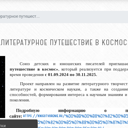
ратурное путешест...
ЛИТЕРАТУРНОЕ ПУТЕШЕСТВИЕ В КОСМО
Союз детских и юношеских писателей приглаш
путешествие
в
космос»
, который реализуется при поддер
время проведения
с 01.09.2024 по 30.11.2025.
Проект направлен на развитие литературного творчест
литературе и космическом наукам, а также на создани
способностей, формирования интереса к научным знаниям и
поколения.
Подробную информацию о 
https
://
knigotvorenie
.
ru
/%
D
0%
BB
%
D
0%
B
8%
D
1%82%
D
0%
B
сайте:
%
D
0%
BF
%
D
1%83%
D
1%82%
D
0%
B
5%
D
1%88%
D
0%
B
5%
D
1%81%
D
1%
тки