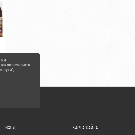
тки
 подключенные к
слуги",
ВХОД
КАРТА САЙТА