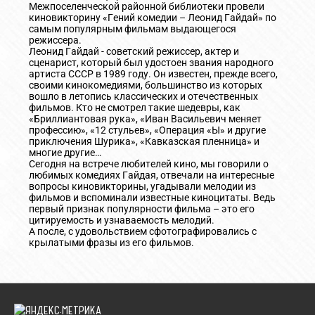
Межпоселенческой районной библиотеки провели
киновикторину «Гений комедии – Леонид Гайдай» по
самым популярным фильмам выдающегося
режиссера.
Леонид Гайдай - советский режиссер, актер и
сценарист, который был удостоен звания народного
артиста СССР в 1989 году. Он известен, прежде всего,
своими кинокомедиями, большинство из которых
вошло в летопись классических и отечественных
фильмов. Кто не смотрел такие шедевры, как
«Бриллиантовая рука», «Иван Васильевич меняет
профессию», «12 стульев», «Операция «Ы» и другие
приключения Шурика», «Кавказская пленница» и
многие другие…
Сегодня на встрече любителей кино, мы говорили о
любимых комедиях Гайдая, отвечали на интересные
вопросы киновикторины, угадывали мелодии из
фильмов и вспоминали известные киноцитаты. Ведь
первый признак популярности фильма – это его
цитируемость и узнаваемость мелодий.
А после, с удовольствием сфотографировались с
крылатыми фразы из его фильмов.